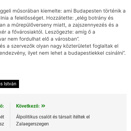
reggeli műsorában kiemelte: ami Budapesten történik a
alnia a felelősséget. Hozzátette: „elég botrány és
ban a műrepülőverseny miatt, a zajszennyezés és a
kér a fővárosiaktól. Leszögezte: amíg ő a
var nem fordulhat elő a városban”.
 és a szervezők olyan nagy közterületet foglaltak el
endezvény, ilyet nem lehet a budapestiekkel csinálni”.
s István
ő:
Következő:
ét
Álpolitikus csalót és társait ítéltek el
sz
Zalaegerszegen