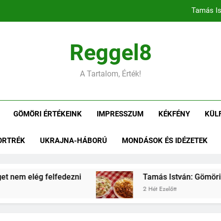
Tamás Is
Tamás István: Gömöri ízek
Reggel8
Tamás István: Negyedszázad az alko
A Tartalom, Érték!
Tamás Is
GÖMÖRI ÉRTÉKEINK
IMPRESSZUM
KÉKFÉNY
KÜL
Tamás István: Gömöri ízek
ORTRÉK
UKRAJNA-HÁBORÚ
MONDÁSOK ÉS IDÉZETEK
Tamás István: Negyedszázad az alko
elég felfedezni
Tamás István: Gömöri ízek – 
2 Hét Ezelőtt