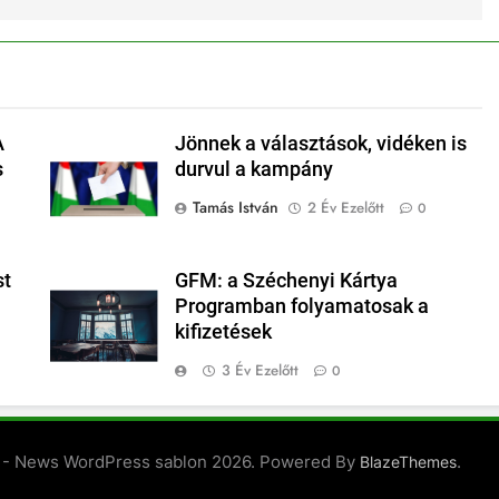
A
Jönnek a választások, vidéken is
s
durvul a kampány
Tamás István
2 Év Ezelőtt
0
st
GFM: a Széchenyi Kártya
Programban folyamatosak a
kifizetések
3 Év Ezelőtt
0
 - News WordPress sablon 2026. Powered By
.
BlazeThemes