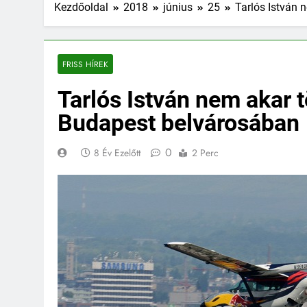
Kezdőoldal
2018
június
25
Tarlós István
FRISS HÍREK
Tarlós István nem akar
Budapest belvárosában
0
8 Év Ezelőtt
2 Perc