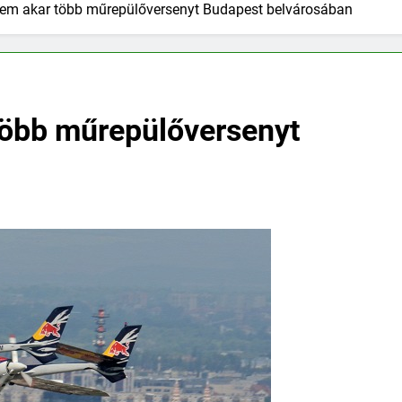
 nem akar több műrepülőversenyt Budapest belvárosában
 több műrepülőversenyt