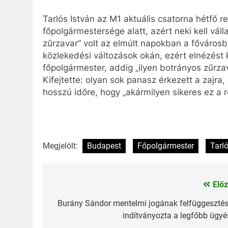
Tarlós István az M1 aktuális csatorna hétfő 
főpolgármestersége alatt, azért neki kell váll
zűrzavar” volt az elmúlt napokban a főváros
közlekedési változások okán, ezért elnézést 
főpolgármester, addig „ilyen botrányos zűrza
Kifejtette: olyan sok panasz érkezett a zajra,
hosszú időre, hogy „akármilyen sikeres ez a r
Megjelölt:
Budapest
Főpolgármester
Tarló
Előz
Bejegyzés
navigáció
Burány Sándor mentelmi jogának felfüggesztés
indítványozta a legfőbb ügyé