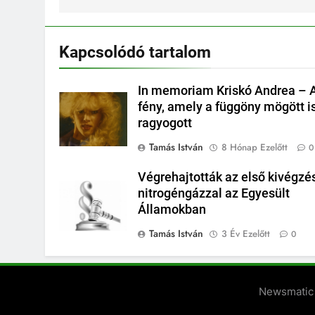
Kapcsolódó tartalom
In memoriam Kriskó Andrea – 
fény, amely a függöny mögött i
ragyogott
Tamás István
8 Hónap Ezelőtt
0
Végrehajtották az első kivégzé
nitrogéngázzal az Egyesült
Államokban
Tamás István
3 Év Ezelőtt
0
Newsmatic