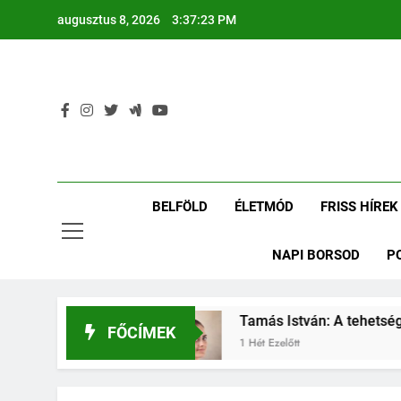
Ugrás
augusztus 8, 2026
3:37:24 PM
a
tartalomra
BELFÖLD
ÉLETMÓD
FRISS HÍREK
NAPI BORSOD
P
ól a Vasasba
Tamás István: A tehetséget nem 
FŐCÍMEK
1 Hét Ezelőtt