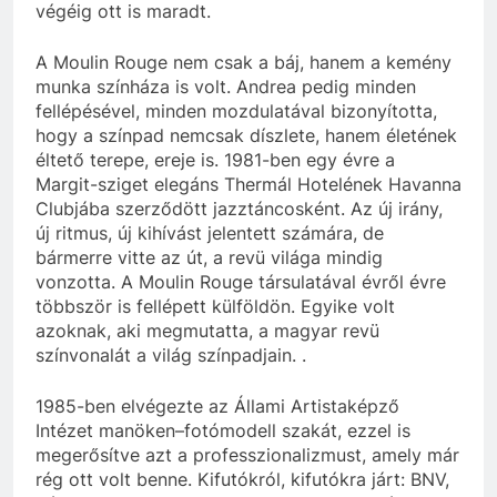
végéig ott is maradt.
A Moulin Rouge nem csak a báj, hanem a kemény
munka színháza is volt. Andrea pedig minden
fellépésével, minden mozdulatával bizonyította,
hogy a színpad nemcsak díszlete, hanem életének
éltető terepe, ereje is. 1981-ben egy évre a
Margit-sziget elegáns Thermál Hotelének Havanna
Clubjába szerződött jazztáncosként. Az új irány,
új ritmus, új kihívást jelentett számára, de
bármerre vitte az út, a revü világa mindig
vonzotta. A Moulin Rouge társulatával évről évre
többször is fellépett külföldön. Egyike volt
azoknak, aki megmutatta, a magyar revü
színvonalát a világ színpadjain. .
1985-ben elvégezte az Állami Artistaképző
Intézet manöken–fotómodell szakát, ezzel is
megerősítve azt a professzionalizmust, amely már
rég ott volt benne. Kifutókról, kifutókra járt: BNV,