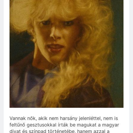
Vannak nők, akik nem harsány jelenléttel, nem is
feltűnő gesztusokkal írták be magukat a magyar
divat és színpad történetébe, hanem azzal a