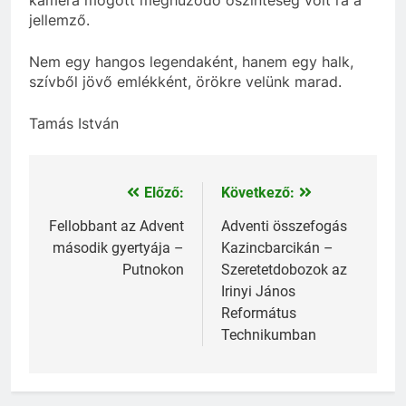
jellemző.
Nem egy hangos legendaként, hanem egy halk,
szívből jövő emlékként, örökre velünk marad.
Tamás István
Előző:
Következő:
Bejegyzés
navigáció
Fellobbant az Advent
Adventi összefogás
második gyertyája –
Kazincbarcikán –
Putnokon
Szeretetdobozok az
Irinyi János
Református
Technikumban