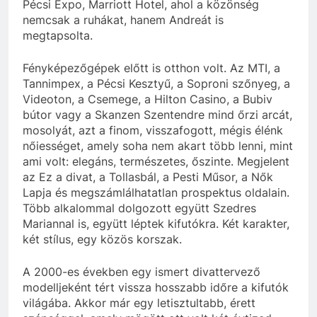
Pécsi Expo, Marriott Hotel, ahol a közönség
nemcsak a ruhákat, hanem Andreát is
megtapsolta.
Fényképezőgépek előtt is otthon volt. Az MTI, a
Tannimpex, a Pécsi Kesztyű, a Soproni szőnyeg, a
Videoton, a Csemege, a Hilton Casino, a Bubiv
bútor vagy a Skanzen Szentendre mind őrzi arcát,
mosolyát, azt a finom, visszafogott, mégis élénk
nőiességet, amely soha nem akart több lenni, mint
ami volt: elegáns, természetes, őszinte. Megjelent
az Ez a divat, a Tollasbál, a Pesti Műsor, a Nők
Lapja és megszámlálhatatlan prospektus oldalain.
Több alkalommal dolgozott együtt Szedres
Mariannal is, együtt léptek kifutókra. Két karakter,
két stílus, egy közös korszak.
A 2000-es években egy ismert divattervező
modelljeként tért vissza hosszabb időre a kifutók
világába. Akkor már egy letisztultabb, érett