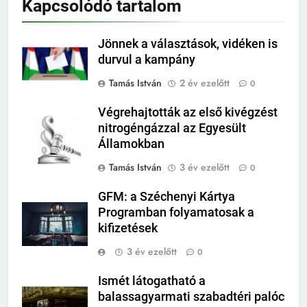
Kapcsolódó tartalom
Jönnek a választások, vidéken is
durvul a kampány
Tamás István
2 év ezelőtt
0
Végrehajtották az első kivégzést
nitrogéngázzal az Egyesült
Államokban
Tamás István
3 év ezelőtt
0
GFM: a Széchenyi Kártya
Programban folyamatosak a
kifizetések
3 év ezelőtt
0
Ismét látogatható a
balassagyarmati szabadtéri palóc