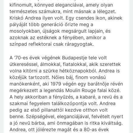
kifinomult, könnyed eleganciával, amely olyan
természetes számukra, mint másnak a lélegzet.
Kriskó Andrea ilyen volt. Egy csendes ikon, akinek
pályáját több generáció őrizte meg a
mosolyokban, újságok megsárgult lapjain, és
azoknak az estéknek a fényében, amikor a
színpad reflektorai csak ráragyogtak.
A ’70-es évek végének Budapestje tele volt
útkereséssel, álmokkal, fiatalokkal, akik szerettek
volna kitörni a szürke hétköznapokból. Andrea is
közéjük tartozott. Nőies báj, finom vonású
manökenként, aki 1979 végén egy barátnője révén
megérkezett a legendás Moulin Rouge falai közé.
A hely akkoriban a fényűzés, a kabaré, a revü és a
szakmai fegyelem találkozópontja volt. Andrea
pedig az első pillanattól kezdve otthon volt
benne. Szépségével, eleganciájával, felvételt nyert
a jó nevű bárba, ami önmagában is ritka kiváltság.
Andrea, ott jólérezte magát és a 80-as évek