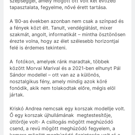
szépséggel, amely mögött ott volt két évtized
tapasztalata, fegyelme, nővé érett tartása.
A ’80-as években azonban nem csak a színpad és
a fények közt élt. Tanult, vendéglátást, mixer
szakmát, angolt, informatikát – mintha ösztönösen
érezte volna, hogy az élet szélesebb horizontjai
felé is érdemes tekinteni.
A fotókon, amelyek ránk maradtak, többek
között Morvai Marival és a 2021-ben elhunyt Pál
Sándor modellel – ott van az a különös,
nosztalgikus fény, amely mindig azok köré
fonódik, akik nem tolakodtak előre, mégis elöl
jártak.
Kriskó Andrea nemcsak egy korszak modellje volt.
Ő egy korszak újhullámának megtestesítője,
úttörője volt- A csillogás mögött meghúzódó
csend, a revü mögött meghúzódó fegyelem, a
kamera mögött meghúzódó őszinteség volt rá a