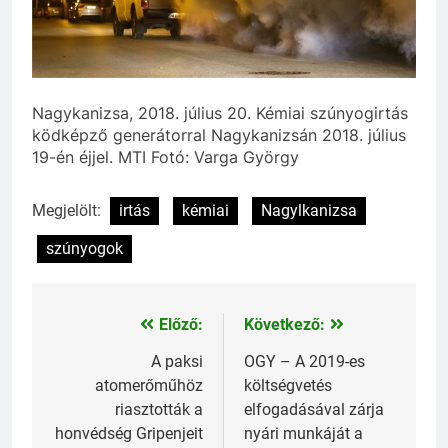
Nagykanizsa, 2018. július 20. Kémiai szúnyogirtás
ködképző generátorral Nagykanizsán 2018. július
19-én éjjel. MTI Fotó: Varga György
Megjelölt:
irtás
kémiai
Nagylkanizsa
szúnyogok
Előző:
Következő:
Bejegyzés
navigáció
A paksi
OGY – A 2019-es
atomerőműhöz
költségvetés
riasztották a
elfogadásával zárja
honvédség Gripenjeit
nyári munkáját a