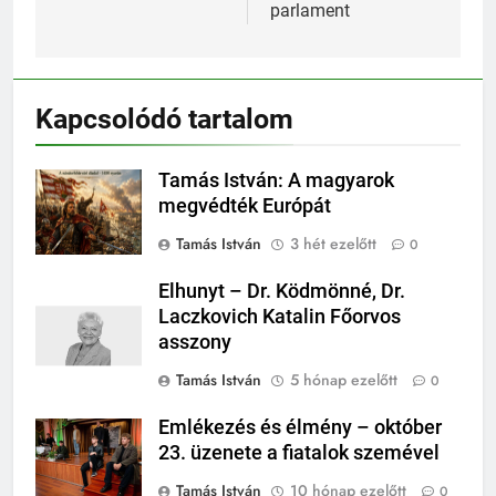
parlament
Kapcsolódó tartalom
Tamás István: A magyarok
megvédték Európát
Tamás István
3 hét ezelőtt
0
Elhunyt – Dr. Ködmönné, Dr.
Laczkovich Katalin Főorvos
asszony
Tamás István
5 hónap ezelőtt
0
Emlékezés és élmény – október
23. üzenete a fiatalok szemével
Tamás István
10 hónap ezelőtt
0