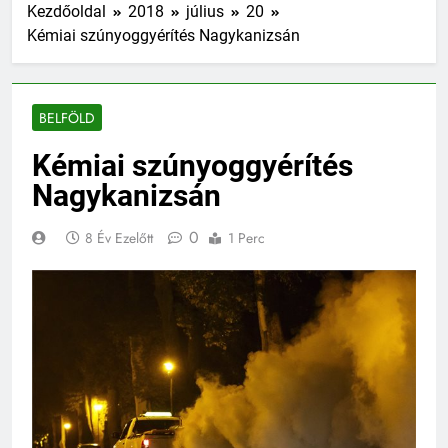
Kezdőoldal
2018
július
20
Kémiai szúnyoggyérítés Nagykanizsán
BELFÖLD
Kémiai szúnyoggyérítés
Nagykanizsán
0
8 Év Ezelőtt
1 Perc