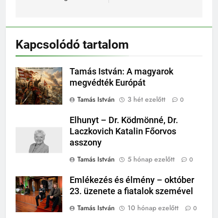
Kapcsolódó tartalom
Tamás István: A magyarok
megvédték Európát
Tamás István
3 hét ezelőtt
0
Elhunyt – Dr. Ködmönné, Dr.
Laczkovich Katalin Főorvos
asszony
Tamás István
5 hónap ezelőtt
0
Emlékezés és élmény – október
23. üzenete a fiatalok szemével
Tamás István
10 hónap ezelőtt
0