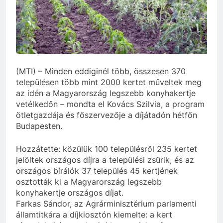
(MTI) – Minden eddiginél több, összesen 370
településen több mint 2000 kertet műveltek meg
az idén a Magyarország legszebb konyhakertje
vetélkedőn – mondta el Kovács Szilvia, a program
ötletgazdája és főszervezője a díjátadón hétfőn
Budapesten.
Hozzátette: közülük 100 településről 235 kertet
jelöltek országos díjra a települési zsűrik, és az
országos bírálók 37 település 45 kertjének
osztották ki a Magyarország legszebb
konyhakertje országos díjat.
Farkas Sándor, az Agrárminisztérium parlamenti
államtitkára a díjkiosztón kiemelte: a kert