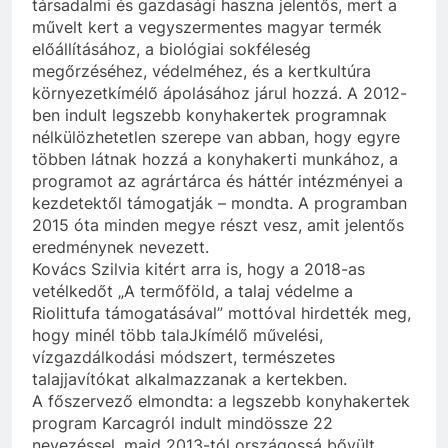
társadalmi és gazdasági haszna jelentős, mert a
művelt kert a vegyszermentes magyar termék
előállításához, a biológiai sokféleség
megőrzéséhez, védelméhez, és a kertkultúra
környezetkímélő ápolásához járul hozzá. A 2012-
ben indult legszebb konyhakertek programnak
nélkülözhetetlen szerepe van abban, hogy egyre
többen látnak hozzá a konyhakerti munkához, a
programot az agrártárca és háttér intézményei a
kezdetektől támogatják – mondta. A programban
2015 óta minden megye részt vesz, amit jelentős
eredménynek nevezett.
Kovács Szilvia kitért arra is, hogy a 2018-as
vetélkedőt „A termőföld, a talaj védelme a
Riolittufa támogatásával” mottóval hirdették meg,
hogy minél több talaJkímélő művelési,
vízgazdálkodási módszert, természetes
talajjavítókat alkalmazzanak a kertekben.
A főszervező elmondta: a legszebb konyhakertek
program Karcagról indult mindössze 22
nevezéssel, majd 2013-tól országossá bővült.