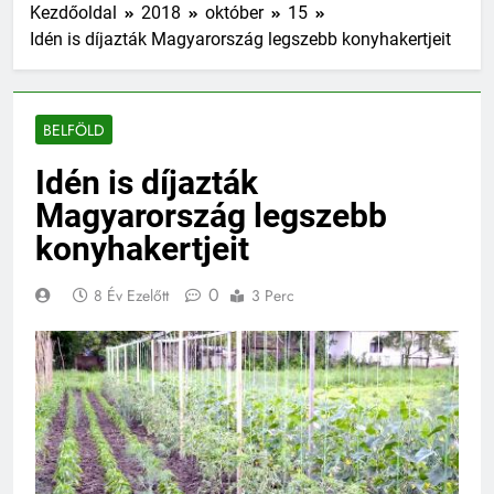
Kezdőoldal
2018
október
15
Idén is díjazták Magyarország legszebb konyhakertjeit
BELFÖLD
Idén is díjazták
Magyarország legszebb
konyhakertjeit
0
8 Év Ezelőtt
3 Perc