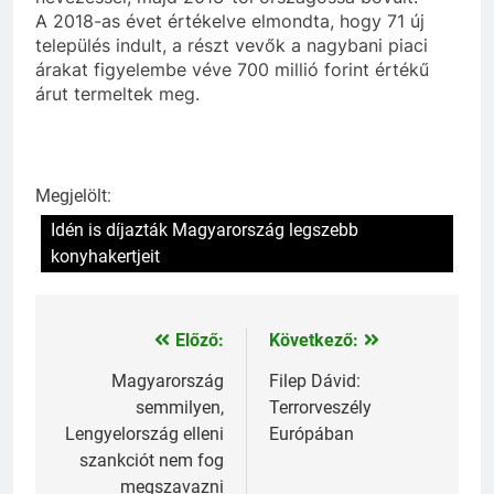
A 2018-as évet értékelve elmondta, hogy 71 új
település indult, a részt vevők a nagybani piaci
árakat figyelembe véve 700 millió forint értékű
árut termeltek meg.
Megjelölt:
Idén is díjazták Magyarország legszebb
konyhakertjeit
Előző:
Következő:
Bejegyzés
navigáció
Magyarország
Filep Dávid:
semmilyen,
Terrorveszély
Lengyelország elleni
Európában
szankciót nem fog
megszavazni