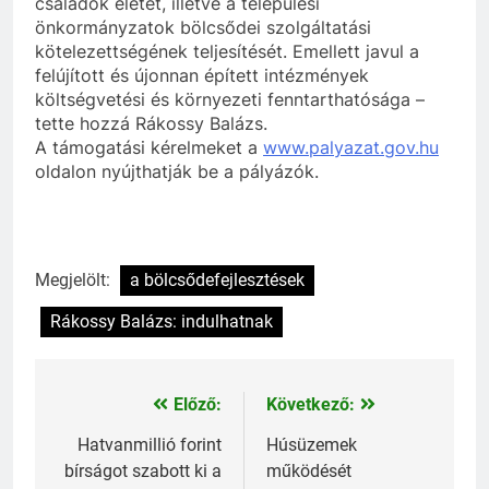
családok életét, illetve a települési
önkormányzatok bölcsődei szolgáltatási
kötelezettségének teljesítését. Emellett javul a
felújított és újonnan épített intézmények
költségvetési és környezeti fenntarthatósága –
tette hozzá Rákossy Balázs.
A támogatási kérelmeket a
www.palyazat.gov.hu
oldalon nyújthatják be a pályázók.
Megjelölt:
a bölcsődefejlesztések
Rákossy Balázs: indulhatnak
Előző:
Következő:
Bejegyzés
navigáció
Hatvanmillió forint
Húsüzemek
bírságot szabott ki a
működését