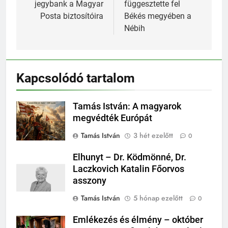
jegybank a Magyar
függesztette fel
Posta biztosítóira
Békés megyében a
Nébih
Kapcsolódó tartalom
Tamás István: A magyarok
megvédték Európát
Tamás István
3 hét ezelőtt
0
Elhunyt – Dr. Ködmönné, Dr.
Laczkovich Katalin Főorvos
asszony
Tamás István
5 hónap ezelőtt
0
Emlékezés és élmény – október