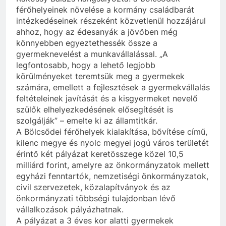
férőhelyeinek növelése a kormány családbarát
intézkedéseinek részeként közvetlenül hozzájárul
ahhoz, hogy az édesanyák a jövőben még
könnyebben egyeztethessék össze a
gyermeknevelést a munkavállalással. „A
legfontosabb, hogy a lehető legjobb
körülményeket teremtsük meg a gyermekek
számára, emellett a fejlesztések a gyermekvállalás
feltételeinek javítását és a kisgyermeket nevelő
szülők elhelyezkedésének elősegítését is
szolgálják” – emelte ki az államtitkár.
A Bölcsődei férőhelyek kialakítása, bővítése című,
kilenc megye és nyolc megyei jogú város területét
érintő két pályázat keretösszege közel 10,5
milliárd forint, amelyre az önkormányzatok mellett
egyházi fenntartók, nemzetiségi önkormányzatok,
civil szervezetek, közalapítványok és az
önkormányzati többségi tulajdonban lévő
vállalkozások pályázhatnak.
A pályázat a 3 éves kor alatti gyermekek