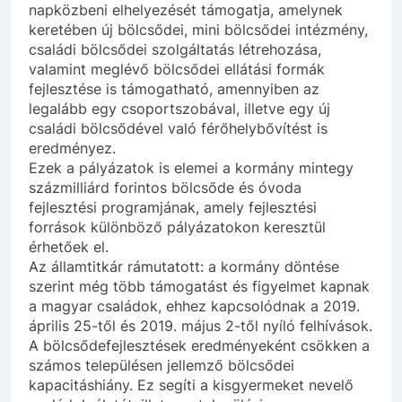
napközbeni elhelyezését támogatja, amelynek
keretében új bölcsődei, mini bölcsődei intézmény,
családi bölcsődei szolgáltatás létrehozása,
valamint meglévő bölcsődei ellátási formák
fejlesztése is támogatható, amennyiben az
legalább egy csoportszobával, illetve egy új
családi bölcsődével való férőhelybővítést is
eredményez.
Ezek a pályázatok is elemei a kormány mintegy
százmilliárd forintos bölcsőde és óvoda
fejlesztési programjának, amely fejlesztési
források különböző pályázatokon keresztül
érhetőek el.
Az államtitkár rámutatott: a kormány döntése
szerint még több támogatást és figyelmet kapnak
a magyar családok, ehhez kapcsolódnak a 2019.
április 25-től és 2019. május 2-től nyíló felhívások.
A bölcsődefejlesztések eredményeként csökken a
számos településen jellemző bölcsődei
kapacitáshiány. Ez segíti a kisgyermeket nevelő