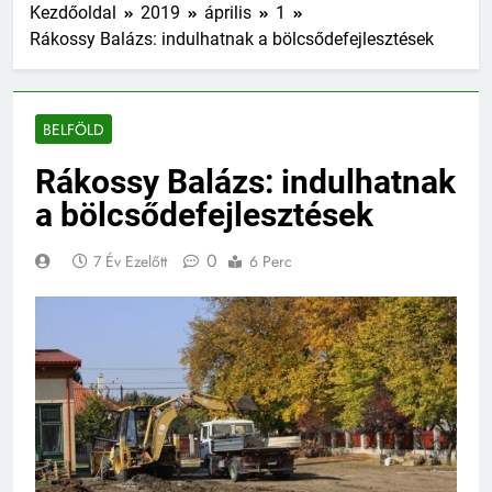
Kezdőoldal
2019
április
1
Rákossy Balázs: indulhatnak a bölcsődefejlesztések
BELFÖLD
Rákossy Balázs: indulhatnak
a bölcsődefejlesztések
0
7 Év Ezelőtt
6 Perc