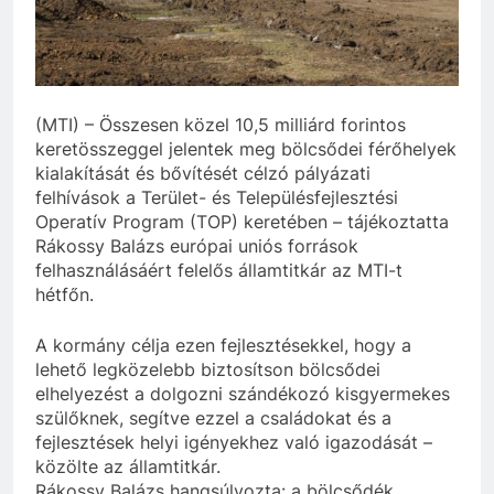
(MTI) – Összesen közel 10,5 milliárd forintos
keretösszeggel jelentek meg bölcsődei férőhelyek
kialakítását és bővítését célzó pályázati
felhívások a Terület- és Településfejlesztési
Operatív Program (TOP) keretében – tájékoztatta
Rákossy Balázs európai uniós források
felhasználásáért felelős államtitkár az MTI-t
hétfőn.
A kormány célja ezen fejlesztésekkel, hogy a
lehető legközelebb biztosítson bölcsődei
elhelyezést a dolgozni szándékozó kisgyermekes
szülőknek, segítve ezzel a családokat és a
fejlesztések helyi igényekhez való igazodását –
közölte az államtitkár.
Rákossy Balázs hangsúlyozta: a bölcsődék