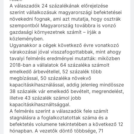
A válaszadók 24 százalékának előrejelzése
szerint vállalkozásuk magyarországi befektetései
növekedni fognak, ami azt mutatja, hogy osztrák
szempontból Magyarország továbbra is vonzó
gazdasági környezetnek számít – írják a
közleményben.
Ugyanakkor a cégek következő évre vonatkozó
várakozásai jóval visszafogottabbak, mint ahogy
tavalyi felmérés eredményei mutatták: miközben
2018-ban a vállalatok 64 százaléka számolt
emelkedő árbevétellel, 52 százalék több
megbízással, 50 százaléka növekvő
kapacitáskihasználással, addig jelenleg mindössze
38 százalék vár emelkedő bevételt, megrendelést,
illetve 43 százalék számol jobb
kapacitáskihasználtsággal.
A felmérés szerint a válaszadók fele számít
stagnálásra a foglalkoztatottak száma és a
befektetés volumene tekintetében a következő 12
hónapban. A vezetők döntő többsége, 71