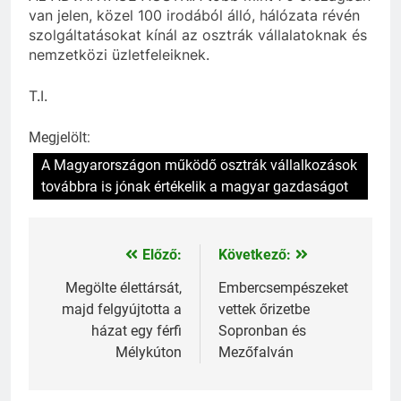
van jelen, közel 100 irodából álló, hálózata révén
szolgáltatásokat kínál az osztrák vállalatoknak és
nemzetközi üzletfeleiknek.
T.I.
Megjelölt:
A Magyarországon működő osztrák vállalkozások
továbbra is jónak értékelik a magyar gazdaságot
Előző:
Következő:
Bejegyzés
navigáció
Megölte élettársát,
Embercsempészeket
majd felgyújtotta a
vettek őrizetbe
házat egy férfi
Sopronban és
Mélykúton
Mezőfalván