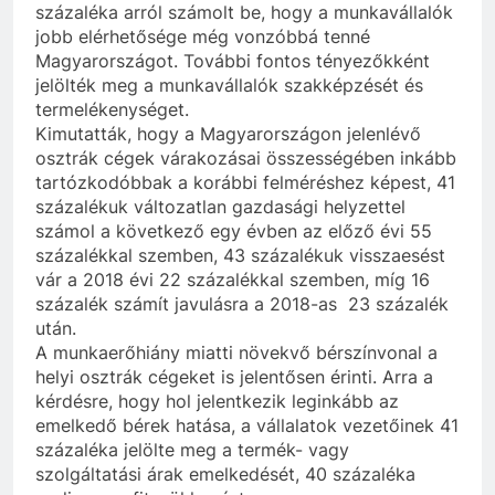
százaléka arról számolt be, hogy a munkavállalók
jobb elérhetősége még vonzóbbá tenné
Magyarországot. További fontos tényezőkként
jelölték meg a munkavállalók szakképzését és
termelékenységet.
Kimutatták, hogy a Magyarországon jelenlévő
osztrák cégek várakozásai összességében inkább
tartózkodóbbak a korábbi felméréshez képest, 41
százalékuk változatlan gazdasági helyzettel
számol a következő egy évben az előző évi 55
százalékkal szemben, 43 százalékuk visszaesést
vár a 2018 évi 22 százalékkal szemben, míg 16
százalék számít javulásra a 2018-as 23 százalék
után.
A munkaerőhiány miatti növekvő bérszínvonal a
helyi osztrák cégeket is jelentősen érinti. Arra a
kérdésre, hogy hol jelentkezik leginkább az
emelkedő bérek hatása, a vállalatok vezetőinek 41
százaléka jelölte meg a termék- vagy
szolgáltatási árak emelkedését, 40 százaléka