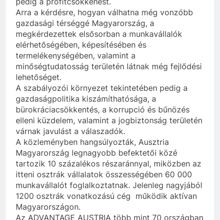
pedig a profitcsökkenést.
Arra a kérdésre, hogyan válhatna még vonzóbb
gazdasági térséggé Magyarország, a
megkérdezettek elsősorban a munkavállalók
elérhetőségében, képesítésében és
termelékenységében, valamint a
minőségtudatosság területén látnak még fejlődési
lehetőséget.
A szabályozói környezet tekintetében pedig a
gazdaságpolitika kiszámíthatósága, a
bürokráciacsökkentés, a korrupció és bűnözés
elleni küzdelem, valamint a jogbiztonság területén
várnak javulást a válaszadók.
A közleményben hangsúlyozták, Ausztria
Magyarország legnagyobb befektetői közé
tartozik 10 százalékos részaránnyal, miközben az
itteni osztrák vállalatok összességében 60 000
munkavállalót foglalkoztatnak. Jelenleg nagyjából
1200 osztrák vonatkozású cég működik aktívan
Magyarországon.
Az ADVANTAGE AUSTRIA több mint 70 országban