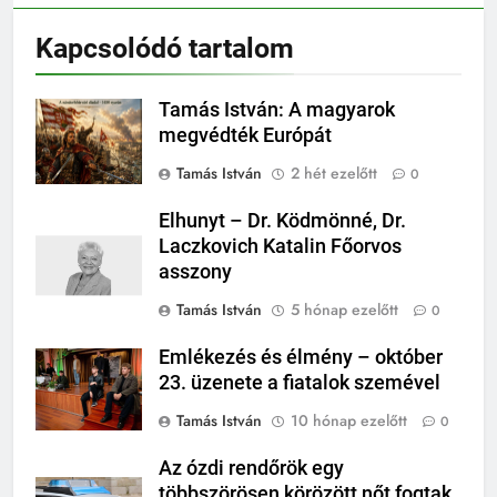
Kapcsolódó tartalom
Tamás István: A magyarok
megvédték Európát
Tamás István
2 hét ezelőtt
0
Elhunyt – Dr. Ködmönné, Dr.
Laczkovich Katalin Főorvos
asszony
Tamás István
5 hónap ezelőtt
0
Emlékezés és élmény – október
23. üzenete a fiatalok szemével
Tamás István
10 hónap ezelőtt
0
Az ózdi rendőrök egy
többszörösen körözött nőt fogtak