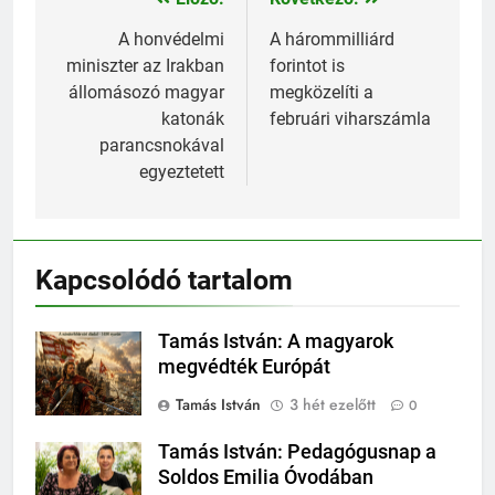
Bejegyzés
navigáció
A honvédelmi
A hárommilliárd
miniszter az Irakban
forintot is
állomásozó magyar
megközelíti a
katonák
februári viharszámla
parancsnokával
egyeztetett
Kapcsolódó tartalom
Tamás István: A magyarok
megvédték Európát
Tamás István
3 hét ezelőtt
0
Tamás István: Pedagógusnap a
Soldos Emilia Óvodában