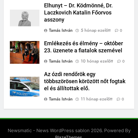
Elhunyt – Dr. Ködmönné, Dr.
Laczkovich Katalin Főorvos
asszony
Tamás István
5 hónap ezelőtt
0
Emlékezés és élmény – október
23. üzenete a fiatalok szemével
Tamás István
10 hónap ezelőtt
0
Az ózdi rendőrök egy
többszörösen körözött nőt fogtak
el és állítottak elő.
Tamás István
11 hónap ezelőtt
0
Newsmatic - News WordPress sablon 2026. Powered By
.
BlazeThemes