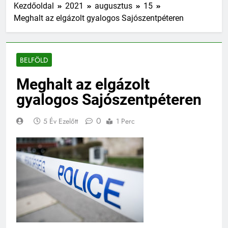
Kezdőoldal
2021
augusztus
15
Meghalt az elgázolt gyalogos Sajószentpéteren
BELFÖLD
Meghalt az elgázolt
gyalogos Sajószentpéteren
0
5 Év Ezelőtt
1 Perc