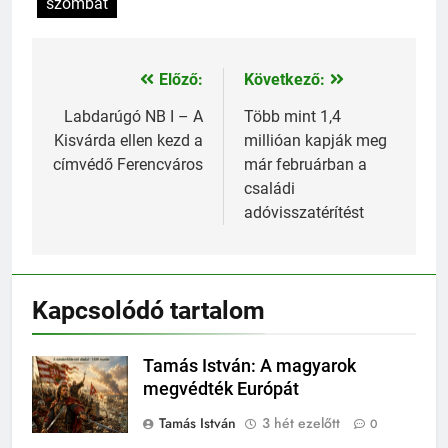
szombat
Előző:
Következő:
Bejegyzés
navigáció
Labdarúgó NB I – A
Több mint 1,4
Kisvárda ellen kezd a
millióan kapják meg
címvédő Ferencváros
már februárban a
családi
adóvisszatérítést
Kapcsolódó tartalom
Tamás István: A magyarok
megvédték Európát
Tamás István
3 hét ezelőtt
0