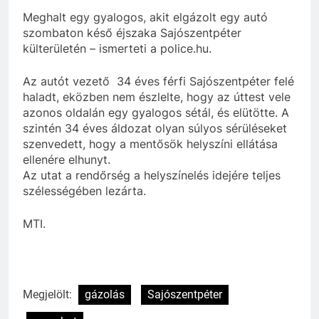
Meghalt egy gyalogos, akit elgázolt egy autó
szombaton késő éjszaka Sajószentpéter
külterületén – ismerteti a police.hu.
Az autót vezető 34 éves férfi Sajószentpéter felé
haladt, eközben nem észlelte, hogy az úttest vele
azonos oldalán egy gyalogos sétál, és elütötte. A
szintén 34 éves áldozat olyan súlyos sérüléseket
szenvedett, hogy a mentősök helyszíni ellátása
ellenére elhunyt.
Az utat a rendőrség a helyszínelés idejére teljes
szélességében lezárta.
MTI.
Megjelölt:
gázolás
Sajószentpéter