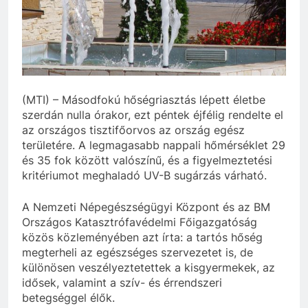
(MTI) – Másodfokú hőségriasztás lépett életbe
szerdán nulla órakor, ezt péntek éjfélig rendelte el
az országos tisztifőorvos az ország egész
területére. A legmagasabb nappali hőmérséklet 29
és 35 fok között valószínű, és a figyelmeztetési
kritériumot meghaladó UV-B sugárzás várható.
A Nemzeti Népegészségügyi Központ és az BM
Országos Katasztrófavédelmi Főigazgatóság
közös közleményében azt írta: a tartós hőség
megterheli az egészséges szervezetet is, de
különösen veszélyeztetettek a kisgyermekek, az
idősek, valamint a szív- és érrendszeri
betegséggel élők.