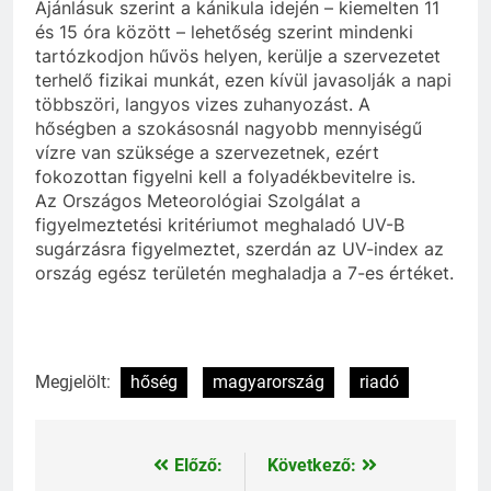
Ajánlásuk szerint a kánikula idején – kiemelten 11
és 15 óra között – lehetőség szerint mindenki
tartózkodjon hűvös helyen, kerülje a szervezetet
terhelő fizikai munkát, ezen kívül javasolják a napi
többszöri, langyos vizes zuhanyozást. A
hőségben a szokásosnál nagyobb mennyiségű
vízre van szüksége a szervezetnek, ezért
fokozottan figyelni kell a folyadékbevitelre is.
Az Országos Meteorológiai Szolgálat a
figyelmeztetési kritériumot meghaladó UV-B
sugárzásra figyelmeztet, szerdán az UV-index az
ország egész területén meghaladja a 7-es értéket.
Megjelölt:
hőség
magyarország
riadó
Előző:
Következő:
Bejegyzés