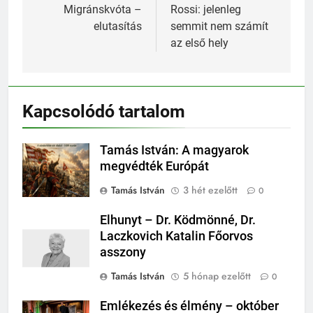
navigáció
Migránskvóta –
Rossi: jelenleg
elutasítás
semmit nem számít
az első hely
Kapcsolódó tartalom
Tamás István: A magyarok
megvédték Európát
Tamás István
3 hét ezelőtt
0
Elhunyt – Dr. Ködmönné, Dr.
Laczkovich Katalin Főorvos
asszony
Tamás István
5 hónap ezelőtt
0
Emlékezés és élmény – október