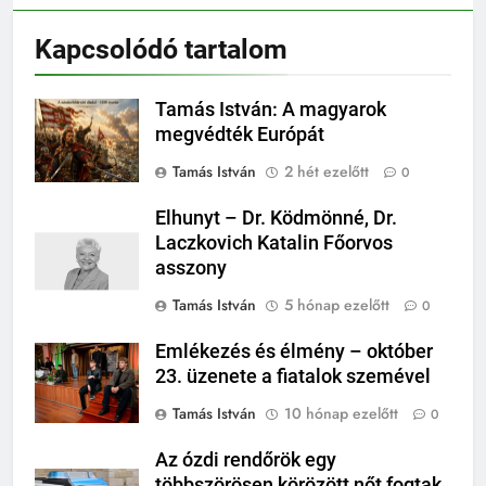
Kapcsolódó tartalom
Tamás István: A magyarok
megvédték Európát
Tamás István
2 hét ezelőtt
0
Elhunyt – Dr. Ködmönné, Dr.
Laczkovich Katalin Főorvos
asszony
Tamás István
5 hónap ezelőtt
0
Emlékezés és élmény – október
23. üzenete a fiatalok szemével
Tamás István
10 hónap ezelőtt
0
Az ózdi rendőrök egy
többszörösen körözött nőt fogtak