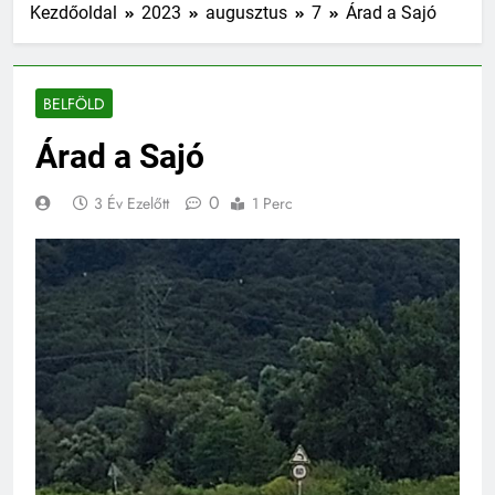
Kezdőoldal
2023
augusztus
7
Árad a Sajó
BELFÖLD
Árad a Sajó
0
3 Év Ezelőtt
1 Perc