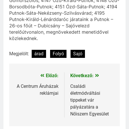
Gömörszőlős; 4147 Ózd-Királd-Putnok; 4148 Ózd-
Borsodbóta-Putnok; 4151 Ózd-Sáta-Putnok; 4194
Putnok-Sáta-Nekézseny-Szilvásvárad; 4195
Putnok-Királd-Lénárddaróc járataink a Putnok –
26-os főút – Dubicsány – Sajóvelezd
terelőútvonalon, megnövekedett menetidővel
közlekednek.
Megjelölt:
árad
Folyó
Sajó
Előző:
Következő:
Bejegyzés
navigáció
A Centrum Áruházak
Családi
reklámjai
életmódváltási
tippeket vár
pályázatára a
Nőiszem Egyesület