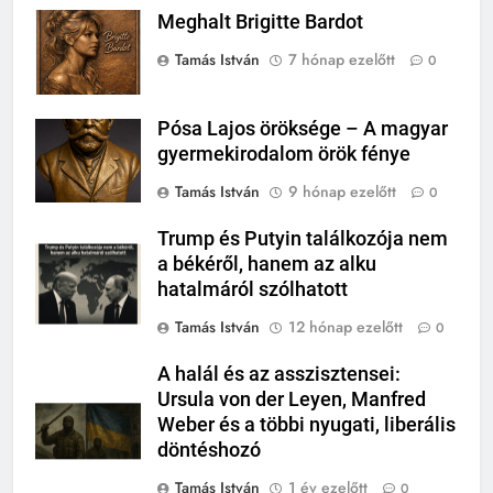
Meghalt Brigitte Bardot
Tamás István
7 hónap ezelőtt
0
Pósa Lajos öröksége – A magyar
gyermekirodalom örök fénye
Tamás István
9 hónap ezelőtt
0
Trump és Putyin találkozója nem
a békéről, hanem az alku
hatalmáról szólhatott
Tamás István
12 hónap ezelőtt
0
A halál és az asszisztensei:
Ursula von der Leyen, Manfred
Weber és a többi nyugati, liberális
döntéshozó
Tamás István
1 év ezelőtt
0