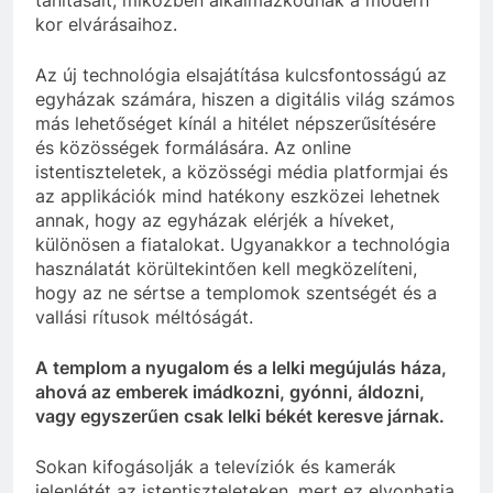
kor elvárásaihoz.
Az új technológia elsajátítása kulcsfontosságú az
egyházak számára, hiszen a digitális világ számos
más lehetőséget kínál a hitélet népszerűsítésére
és közösségek formálására. Az online
istentiszteletek, a közösségi média platformjai és
az applikációk mind hatékony eszközei lehetnek
annak, hogy az egyházak elérjék a híveket,
különösen a fiatalokat. Ugyanakkor a technológia
használatát körültekintően kell megközelíteni,
hogy az ne sértse a templomok szentségét és a
vallási rítusok méltóságát.
A templom a nyugalom és a lelki megújulás háza,
ahová az emberek imádkozni, gyónni, áldozni,
vagy egyszerűen csak lelki békét keresve járnak.
Sokan kifogásolják a televíziók és kamerák
jelenlétét az istentiszteleteken, mert ez elvonhatja