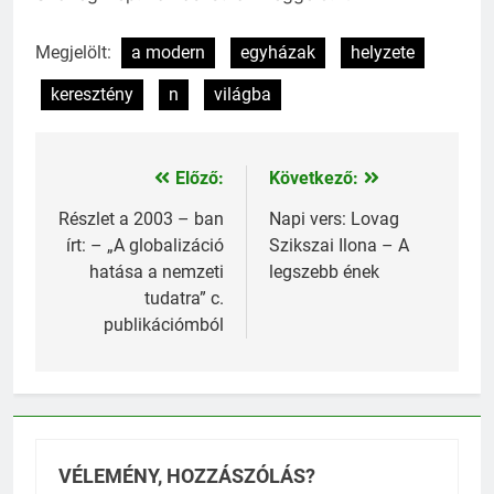
Megjelölt:
a modern
egyházak
helyzete
keresztény
n
világba
Előző:
Következő:
Bejegyzés
navigáció
Részlet a 2003 – ban
Napi vers: Lovag
írt: – „A globalizáció
Szikszai Ilona – A
hatása a nemzeti
legszebb ének
tudatra” c.
publikációmból
VÉLEMÉNY, HOZZÁSZÓLÁS?