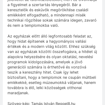
a figyelmet a szertartás lényegéről. Bár a
keresztelők és esküvők megörökítése családi
emlékként elfogadható, a mindennapi misék
technikai rögzítése sokak számára idegen, zavaró
és nem a templomokba való.
Az egyházak előtt álló legfontosabb feladat az,
hogy hidat építsenek a hagyományos vallási
értékek és a modern világ között. Ehhez szükség
van az egyházak közötti összefogásra, a hitélet új
alapokra helyezésére és olyan oktatási, nevelési
programok kidolgozására, amelyek a jövő
generációi számára is érthetővé és vonzóvá
teszik a keresztény hitet. Csak így lehet
biztosítani, hogy a templomok ne csupán múltbeli
emlékekké, esetleg múzeumokká váljanak, hanem
továbbra is élő, lelki közösségek otthonai
maradjanak.
Szöveg-kép: Tamás István Reggel8.hu