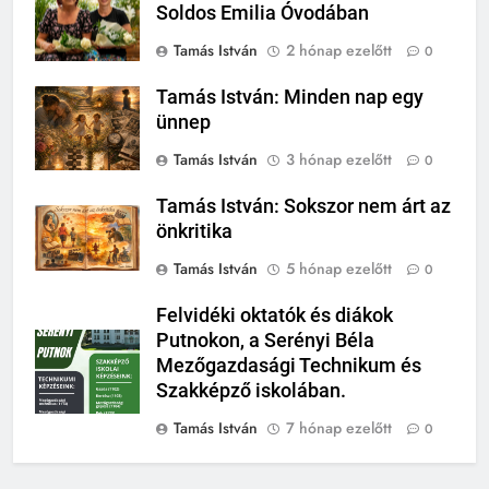
Soldos Emilia Óvodában
Tamás István
2 hónap ezelőtt
0
Tamás István: Minden nap egy
ünnep
Tamás István
3 hónap ezelőtt
0
Tamás István: Sokszor nem árt az
önkritika
Tamás István
5 hónap ezelőtt
0
Felvidéki oktatók és diákok
Putnokon, a Serényi Béla
Mezőgazdasági Technikum és
Szakképző iskolában.
Tamás István
7 hónap ezelőtt
0