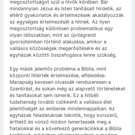
megosztottságot szül a hívők körében. Bár
mindannyian Jézus és Isten tanításait hirdetik, az
eltérő gyakorlatok és értelmezések akadályozzák
az egységes értelmezését a hitnek. Az ilyen
megosztottság különösen problematikus egy
olyan időszakban, mint az újvilágrend
gyorsütemben történő alakulása, amikor a
vallásos közösségek megerősítésére és az
egyházak közötti összefogásra lenne szükség.
Egy másik jelentős probléma a Biblia, mint
központi hitérték értelmezése, elfeledése.
Manapság kevesen olvassák rendszeresen a
Szentírást, és sokan még az alapvető történeteket
és tanításokat sem ismerik. Ez a hitbéli
tudatlanság tovább csökkenti a vallásos élet
jelentőségét az emberek mindennapjaiban. Az
egyházak feladatuknak tekintik, hogy korszerű,
érthető és vonzó módon ismertessék meg a
fiatalokkal és a következő generációkkal a Biblia
tanításait, miközben alkalmazkodnak a modern