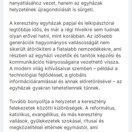
hanyatlásához vezet, hanem az egyházak
helyzetének újragondolását is sürgeti.
A keresztény egyházak papjai és lelkipásztorai
legtöbbje idős, és már a régi híveikre sem tudnak
olyan erővel hatni, mint korábban. Az idősebb
generációk hagyományos vallásosságát nem
sikerült átörökíteni a fiatalabb nemzedékekre, ami
részben az egyházi vezetők és tanítók képzési és
kommunikációs hiányosságaira vezethető vissza.
A modern világ kihívásaival szemben – például a
technológiai fejlődéssel, a globális
információáramlással és annak előretörésével – az
egyházak gyakran tehetetlennek tűnnek.
Tovább bonyolítja a helyzetet a keresztény
felekezetek közötti különbségek. A református,
katolikus, evangélikus, és más keresztény
vallások, gyülekezetek szokásai, rítusai és
megközelítései eltérnek egymástól, ami