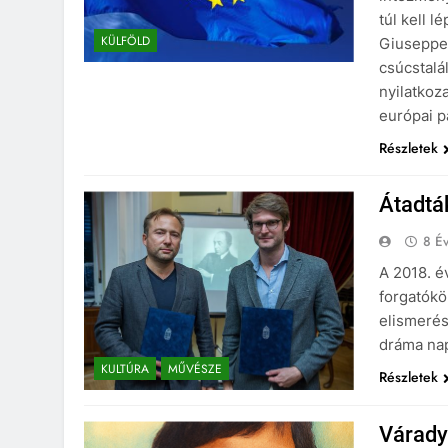
túl kell l
KÜLFÖLD
Giuseppe 
csúcstalá
nyilatkoz
európai p
Részletek
Átadtá
8 Év
A 2018. év
forgatókö
elismerés
dráma nap
KULTÚRA
MŰVÉSZE
Részletek
Várady