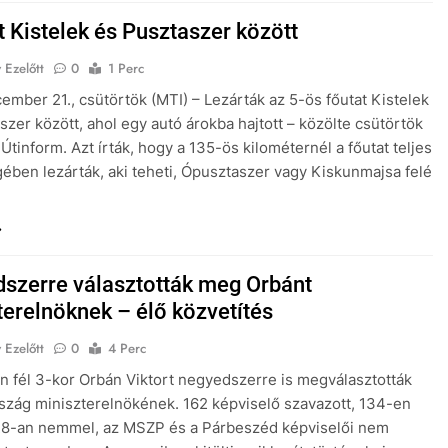
t Kistelek és Pusztaszer között
 Ezelőtt
0
1 Perc
ember 21., csütörtök (MTI) – Lezárták az 5-ös főutat Kistelek
szer között, ahol egy autó árokba hajtott – közölte csütörtök
Útinform. Azt írták, hogy a 135-ös kilométernél a főutat teljes
ében lezárták, aki teheti, Ópusztaszer vagy Kiskunmajsa felé
.
szerre választották meg Orbánt
terelnöknek – élő közvetítés
 Ezelőtt
0
4 Perc
n fél 3-kor Orbán Viktort negyedszerre is megválasztották
zág miniszterelnökének. 162 képviselő szavazott, 134-en
 28-an nemmel, az MSZP és a Párbeszéd képviselői nem