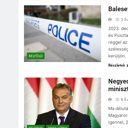
Balese
3 Év
2023. dec
és Puszta
reggel az 
szélesség
kerüljön
BELFÖLD
Részletek
Negyed
minisz
8 Év
Ma délutá
Magyarors
igennel,