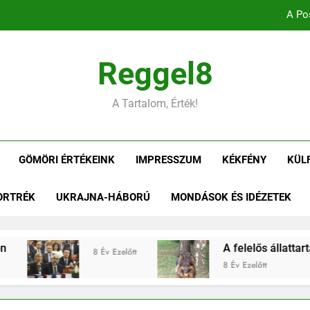
A Po
Portré:
Reggel8
IFFHS – Nikolics Nemanja a 17. legeredményese
A Tartalom, Érték!
Mare Nostrum – Négy magyar arany
A Po
GÖMÖRI ÉRTÉKEINK
IMPRESSZUM
KÉKFÉNY
KÜL
Portré:
ORTRÉK
UKRAJNA-HÁBORÚ
MONDÁSOK ÉS IDÉZETEK
IFFHS – Nikolics Nemanja a 17. legeredményese
A felelős állattartásra fókusz
8 Év Ezelőtt
8 Év Ezelőtt