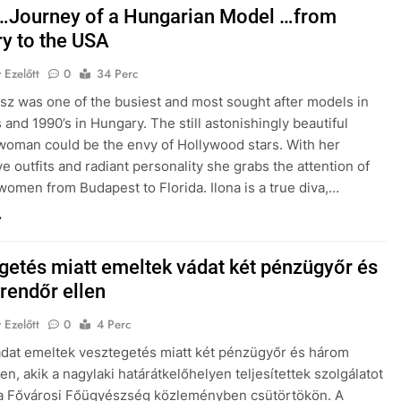
Journey of a Hungarian Model …from
y to the USA
 Ezelőtt
0
34 Perc
asz was one of the busiest and most sought after models in
 and 1990’s in Hungary. The still astonishingly beautiful
oman could be the envy of Hollywood stars. With her
ve outfits and radiant personality she grabs the attention of
omen from Budapest to Florida. Ilona is a true diva,…
getés miatt emeltek vádat két pénzügyőr és
rendőr ellen
 Ezelőtt
0
4 Perc
ádat emeltek vesztegetés miatt két pénzügyőr és három
en, akik a nagylaki határátkelőhelyen teljesítettek szolgálatot
 a Fővárosi Főügyészség közleményben csütörtökön. A