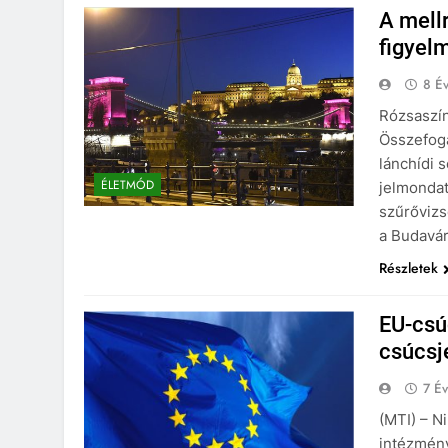
A mell
figyelm
8 Év
Rózsaszín
Összefogá
lánchídi 
ÉLETMÓD
jelmondat
szűrővizs
a Budavár
Részletek
EU-csúc
csúcsje
7 Év
(MTI) – N
intézmény