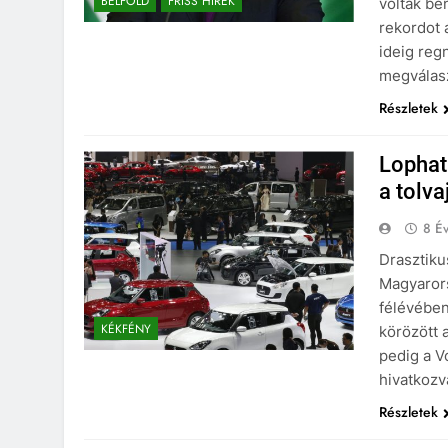
BELFÖLD
FRISS HÍREK
voltak be
rekordot 
ideig reg
megválas
Részletek
Lophat
a tolva
8 Év
Drasztiku
Magyarors
félévében
KÉKFÉNY
körözött 
pedig a V
hivatkozv
Részletek