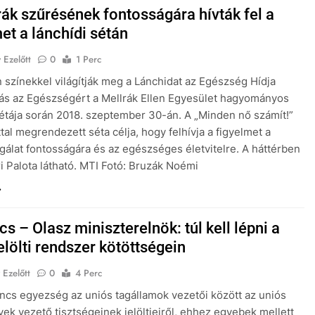
rák szűrésének fontosságára hívták fel a
et a lánchídi sétán
 Ezelőtt
0
1 Perc
 színekkel világítják meg a Lánchidat az Egészség Hídja
s az Egészségért a Mellrák Ellen Egyesület hagyományos
sétája során 2018. szeptember 30-án. A „Minden nő számít!”
tal megrendezett séta célja, hogy felhívja a figyelmet a
gálat fontosságára és az egészséges életvitelre. A háttérben
i Palota látható. MTI Fotó: Bruzák Noémi
s – Olasz miniszterelnök: túl kell lépni a
lölti rendszer kötöttségein
 Ezelőtt
0
4 Perc
incs egyezség az uniós tagállamok vezetői között az uniós
ek vezető tisztségeinek jelöltjeiről, ehhez egyebek mellett