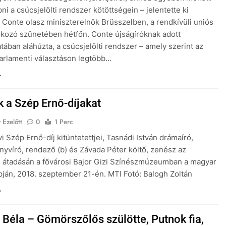
épni a csúcsjelölti rendszer kötöttségein – jelentette ki
Conte olasz miniszterelnök Brüsszelben, a rendkívüli uniós
lkozó szünetében hétfőn. Conte újságíróknak adott
atában aláhúzta, a csúcsjelölti rendszer – amely szerint az
arlamenti választáson legtöbb…
k a Szép Ernő-díjakat
 Ezelőtt
0
1 Perc
i Szép Ernő-díj kitüntetettjei, Tasnádi István drámaíró,
nyvíró, rendező (b) és Závada Péter költő, zenész az
 átadásán a fővárosi Bajor Gizi Színészmúzeumban a magyar
ján, 2018. szeptember 21-én. MTI Fotó: Balogh Zoltán
 Béla – Gömörszőlős szülötte, Putnok fia,