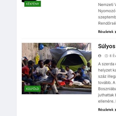
KÉKFÉNY
Nemzeti V
Nyomozó 
szeptembe
Rendőrsé
Részletek
Súlyos
8 Év
A szerda 
helyzet k
száz ille
tovább. A
Boszniába
KÜLFÖLD
juthattak
ellenére.
Részletek