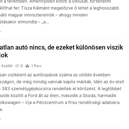
nt a teremben. Amennyiben kitölti a ciklusát, történelmi
állíthat fel: Tisza Kálmánt megelőzve ő lehet a leghosszabb
náló magyar miniszterelnök – ahogy minden
ztásakor elmondta – „a…
atlan autó nincs, de ezeket különösen viszik
jok
 Ezelőtt
0
1 Perc
san csökkent az autólopások száma az utóbbi években
zágon, de még mindig vannak kapós márkák. Idén az év első
 383 személygépkocsira rendeltek el körözést. A legtöbbet
autók között a Ford áll az élen, második a Skoda, harmadik
olkswagen – írja a Pénzcentrum a friss rendőrségi adatokra
a.