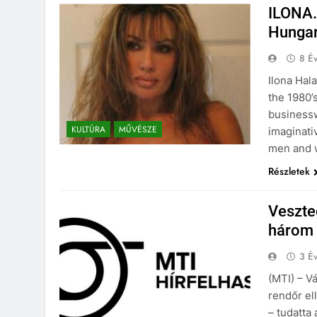
ILONA…
Hungar
8 Év
Ilona Hal
the 1980’s
businessw
KULTÚRA
MŰVÉSZE
imaginati
men and w
Részletek
Veszte
három 
3 Év
(MTI) – V
rendőr ell
– tudatta