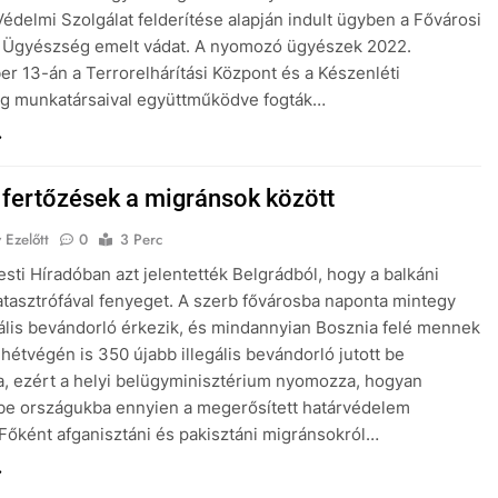
édelmi Szolgálat felderítése alapján indult ügyben a Fővárosi
Ügyészség emelt vádat. A nyomozó ügyészek 2022.
r 13-án a Terrorelhárítási Központ és a Készenléti
g munkatársaival együttműködve fogták…
 fertőzések a migránsok között
 Ezelőtt
0
3 Perc
esti Híradóban azt jelentették Belgrádból, hogy a balkáni
atasztrófával fenyeget. A szerb fővárosba naponta mintegy
gális bevándorló érkezik, és mindannyian Bosznia felé mennek
 hétvégén is 350 újabb illegális bevándorló jutott be
, ezért a helyi belügyminisztérium nyomozza, hogyan
 be országukba ennyien a megerősített határvédelem
 Főként afganisztáni és pakisztáni migránsokról…