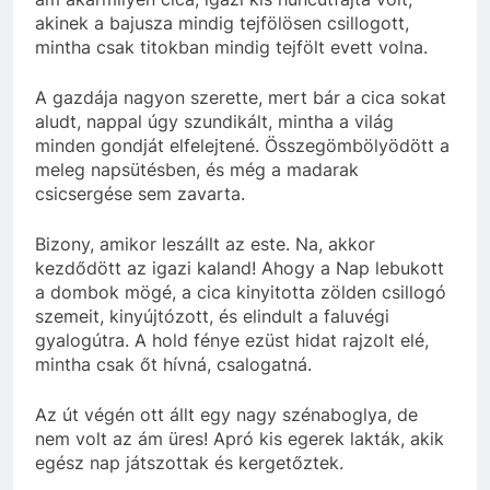
akinek a bajusza mindig tejfölösen csillogott,
mintha csak titokban mindig tejfölt evett volna.
A gazdája nagyon szerette, mert bár a cica sokat
aludt, nappal úgy szundikált, mintha a világ
minden gondját elfelejtené. Összegömbölyödött a
meleg napsütésben, és még a madarak
csicsergése sem zavarta.
Bizony, amikor leszállt az este. Na, akkor
kezdődött az igazi kaland! Ahogy a Nap lebukott
a dombok mögé, a cica kinyitotta zölden csillogó
szemeit, kinyújtózott, és elindult a faluvégi
gyalogútra. A hold fénye ezüst hidat rajzolt elé,
mintha csak őt hívná, csalogatná.
Az út végén ott állt egy nagy szénaboglya, de
nem volt az ám üres! Apró kis egerek lakták, akik
egész nap játszottak és kergetőztek.