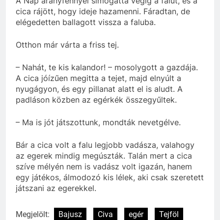
A Nap aranyfénnyel simogatta végig a falut, és a
cica rájött, hogy ideje hazamenni. Fáradtan, de
elégedetten ballagott vissza a faluba.
Otthon már várta a friss tej.
– Nahát, te kis kalandor! – mosolygott a gazdája.
A cica jóízűen megitta a tejet, majd elnyúlt a
nyugágyon, és egy pillanat alatt el is aludt. A
padláson közben az egérkék összegyűltek.
– Ma is jót játszottunk, mondták nevetgélve.
Bár a cica volt a falu legjobb vadásza, valahogy
az egerek mindig megúszták. Talán mert a cica
szíve mélyén nem is vadász volt igazán, hanem
egy játékos, álmodozó kis lélek, aki csak szeretett
játszani az egerekkel.
Megjelölt:
Bajusz
Civa
egér
Tejföl