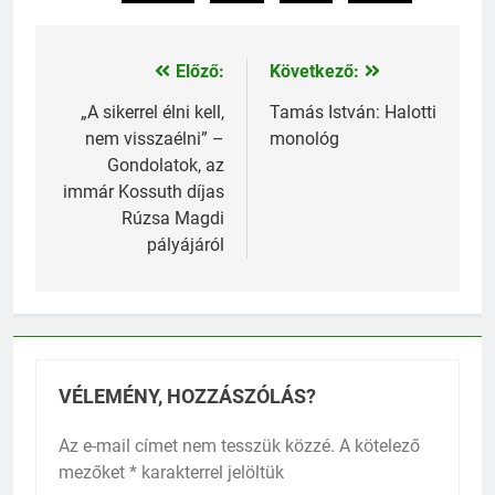
Előző:
Következő:
Bejegyzés
navigáció
„A sikerrel élni kell,
Tamás István: Halotti
nem visszaélni” –
monológ
Gondolatok, az
immár Kossuth díjas
Rúzsa Magdi
pályájáról
VÉLEMÉNY, HOZZÁSZÓLÁS?
Az e-mail címet nem tesszük közzé.
A kötelező
mezőket
*
karakterrel jelöltük