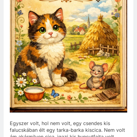
Egyszer volt, hol nem volt, egy csendes kis
falucskában élt egy tarka-barka kiscica. Nem volt
ám akármilyen cica, igazi kis huncutfajta volt,