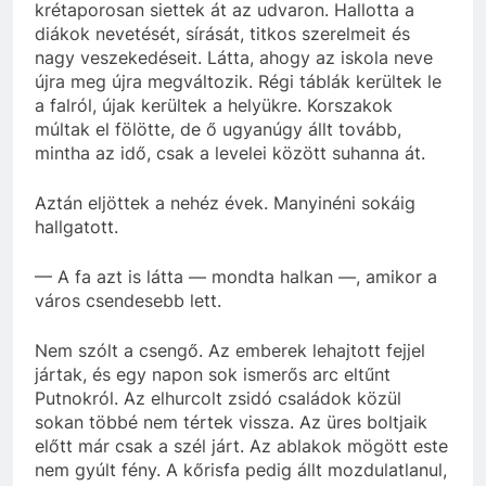
krétaporosan siettek át az udvaron. Hallotta a
diákok nevetését, sírását, titkos szerelmeit és
nagy veszekedéseit. Látta, ahogy az iskola neve
újra meg újra megváltozik. Régi táblák kerültek le
a falról, újak kerültek a helyükre. Korszakok
múltak el fölötte, de ő ugyanúgy állt tovább,
mintha az idő, csak a levelei között suhanna át.
Aztán eljöttek a nehéz évek. Manyinéni sokáig
hallgatott.
— A fa azt is látta — mondta halkan —, amikor a
város csendesebb lett.
Nem szólt a csengő. Az emberek lehajtott fejjel
jártak, és egy napon sok ismerős arc eltűnt
Putnokról. Az elhurcolt zsidó családok közül
sokan többé nem tértek vissza. Az üres boltjaik
előtt már csak a szél járt. Az ablakok mögött este
nem gyúlt fény. A kőrisfa pedig állt mozdulatlanul,