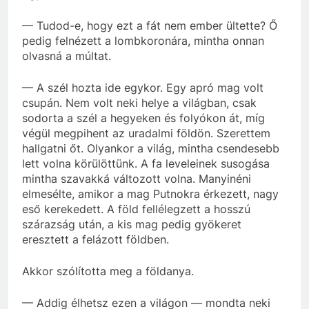
— Tudod-e, hogy ezt a fát nem ember ültette? Ő
pedig felnézett a lombkoronára, mintha onnan
olvasná a múltat.
— A szél hozta ide egykor. Egy apró mag volt
csupán. Nem volt neki helye a világban, csak
sodorta a szél a hegyeken és folyókon át, míg
végül megpihent az uradalmi földön. Szerettem
hallgatni őt. Olyankor a világ, mintha csendesebb
lett volna körülöttünk. A fa leveleinek susogása
mintha szavakká változott volna. Manyinéni
elmesélte, amikor a mag Putnokra érkezett, nagy
eső kerekedett. A föld fellélegzett a hosszú
szárazság után, a kis mag pedig gyökeret
eresztett a felázott földben.
Akkor szólította meg a földanya.
— Addig élhetsz ezen a világon — mondta neki