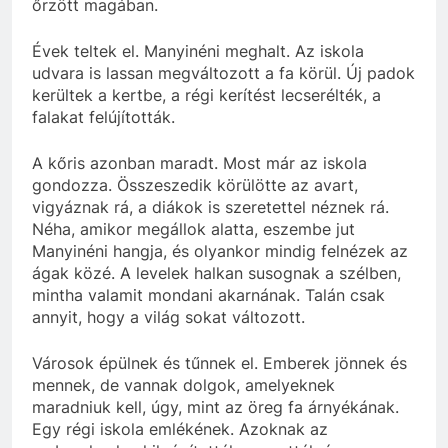
őrzött magában.
Évek teltek el. Manyinéni meghalt. Az iskola
udvara is lassan megváltozott a fa körül. Új padok
kerültek a kertbe, a régi kerítést lecserélték, a
falakat felújították.
A kőris azonban maradt. Most már az iskola
gondozza. Összeszedik körülötte az avart,
vigyáznak rá, a diákok is szeretettel néznek rá.
Néha, amikor megállok alatta, eszembe jut
Manyinéni hangja, és olyankor mindig felnézek az
ágak közé. A levelek halkan susognak a szélben,
mintha valamit mondani akarnának. Talán csak
annyit, hogy a világ sokat változott.
Városok épülnek és tűnnek el. Emberek jönnek és
mennek, de vannak dolgok, amelyeknek
maradniuk kell, úgy, mint az öreg fa árnyékának.
Egy régi iskola emlékének. Azoknak az