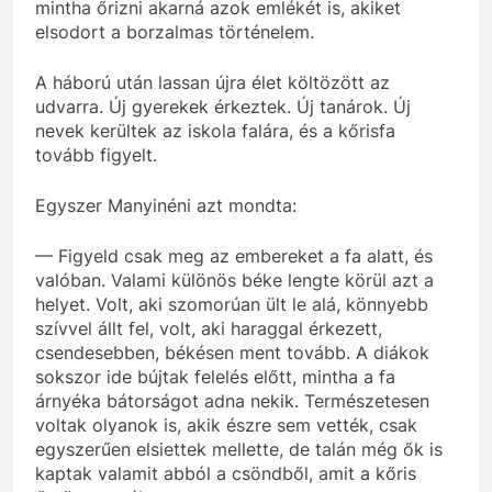
mintha őrizni akarná azok emlékét is, akiket
elsodort a borzalmas történelem.
A háború után lassan újra élet költözött az
udvarra. Új gyerekek érkeztek. Új tanárok. Új
nevek kerültek az iskola falára, és a kőrisfa
tovább figyelt.
Egyszer Manyinéni azt mondta:
— Figyeld csak meg az embereket a fa alatt, és
valóban. Valami különös béke lengte körül azt a
helyet. Volt, aki szomorúan ült le alá, könnyebb
szívvel állt fel, volt, aki haraggal érkezett,
csendesebben, békésen ment tovább. A diákok
sokszor ide bújtak felelés előtt, mintha a fa
árnyéka bátorságot adna nekik. Természetesen
voltak olyanok is, akik észre sem vették, csak
egyszerűen elsiettek mellette, de talán még ők is
kaptak valamit abból a csöndből, amit a kőris