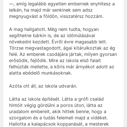
—, amíg legalább egyetlen embernek enyhítesz a
lelkén, ha majd már senkinek sem adsz
megnyugvást a földön, visszatérsz hozzám.
A mag hallgatott. Még nem tudta, hogyan
segíthetne bárkin is, de az időmúlásával
növekedni kezdett. Évről évre magasabb lett.
Törzse megvastagodott, ágai kitárulkoztak az ég
felé. Az emberek csodájára jártak, milyen gyorsan
erősödik, fejlődik. Mire az iskola első falait
felhúzták mellette, a kőris már árnyékot adott az
alatta ebédelő munkásoknak.
Azóta ott áll, az iskola udvarán.
Látta az iskola építését. Látta a grófi család
hintóit végig gördülni a poros úton, látta az
uradalom embereit, akik hittek benne, hogy a
szorgalom és a tudás felemeli majd a vidéket.
Hallotta a kalapácsok koppanását, a mesterek