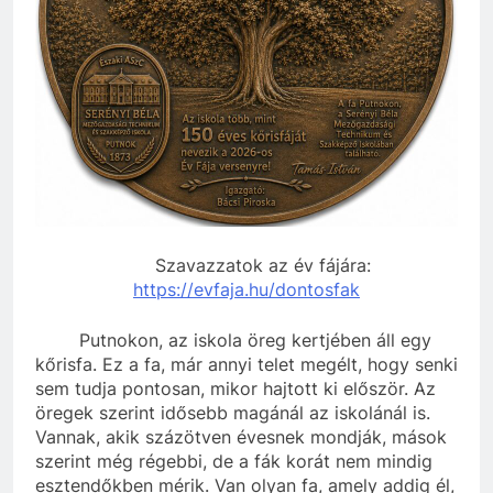
Szavazzatok az év fájára:
https://evfaja.hu/dontosfak
Putnokon, az iskola öreg kertjében áll egy
kőrisfa. Ez a fa, már annyi telet megélt, hogy senki
sem tudja pontosan, mikor hajtott ki először. Az
öregek szerint idősebb magánál az iskolánál is.
Vannak, akik százötven évesnek mondják, mások
szerint még régebbi, de a fák korát nem mindig
esztendőkben mérik. Van olyan fa, amely addig él,