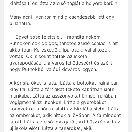
kiáltásait, és látta az első téglát a helyére kerülni.
Manyinéni ilyenkor mindig csendesebb lett egy
pillanatra.
— Egyet sose felejts el, – mondta nekem. —
Putnokon sok dolgos, tehetős zsidó család is élt
akkoriban. Kereskedők, iparosok, vállalkozók
voltak. Ők is sokat tettek az iskola
gyarapodásáért, a város fejlődéséért és azért,
hogy Putnokból valódi kisváros legyen.
A kőrisfa őket is látta. Látta a boltokat hajnalban
kinyitni. Látta a férfiakat fekete kabátban sietni
munkába. Látta az asszonyokat ünnepi ruhában
végigmenni az utcákon. Látta a gyerekeket
könyvekkel a hónuk alatt az iskolába sietni. Látta
az embereket, akik hittek a jövőben. A fa mindent
látott. Látta az első igazgatót, aki büszkén állt az
új iskola előtt. Látta a tanárokat, akik