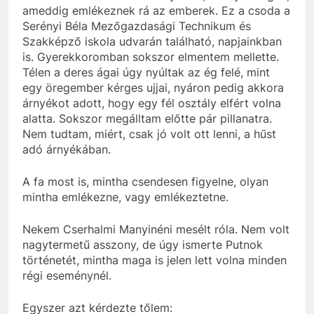
ameddig emlékeznek rá az emberek. Ez a csoda a
Serényi Béla Mezőgazdasági Technikum és
Szakképző iskola udvarán található, napjainkban
is. Gyerekkoromban sokszor elmentem mellette.
Télen a deres ágai úgy nyúltak az ég felé, mint
egy öregember kérges ujjai, nyáron pedig akkora
árnyékot adott, hogy egy fél osztály elfért volna
alatta. Sokszor megálltam előtte pár pillanatra.
Nem tudtam, miért, csak jó volt ott lenni, a hűst
adó árnyékában.
A fa most is, mintha csendesen figyelne, olyan
mintha emlékezne, vagy emlékeztetne.
Nekem Cserhalmi Manyinéni mesélt róla. Nem volt
nagytermetű asszony, de úgy ismerte Putnok
történetét, mintha maga is jelen lett volna minden
régi eseménynél.
Egyszer azt kérdezte tőlem: