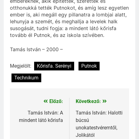
embereknek, akik építették, szerették és
otthonukká tették Putnokot, és amíg lesz egyetlen
ember is, aki megáll egy pillanatra a lombjai alatt,
lehunyja a szemét, és meghallja a levelek halk
susogását, tudni fogja: a mindent látó kőrisfa
tovább él Putnok, és az iskola szívében.
Tamás István – 2000 –
Megjelölt:
Kőrisfa. Serényi
Putnok
Technikum
Előző:
Következő:
Bejegyzés
navigáció
Tamás István: A
Tamás István: Halotti
mindent látó kőrisfa
búcsú
unokatestvéremtől,
Jolikától