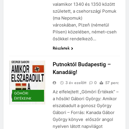
valamikor 1340 és 1350 között
született, a csehországi Pomuk
(ma Nepomuk)
városkában, Plzeň (németül
Pilsen) közelében, német–cseh
ősökkel rendelkező…
Részletek
Putnoktól Budapestig –
Kanadáig!
3 év ezelőtt
0
57 perc
Az elfelejtett „Gömöri Értékek” –
GÖMÖRI
a hősök! Gábori György: Amikor
ÉRTÉKEINK
elszabadult a gonosz György
Gábori – Forrás: Kanada Gábor ​
György könyve először angol
nyelven látott napvilágot