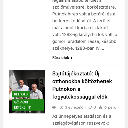
legalkalmasabb terület a
szőlőművelésre, borkészítésre.
Putnok híres volt a boráról és a
borkereskedéséről. A terület
már a neolit korban is lakott
volt. 1283-ig királyi birtok volt, a
gömöri uradalom része, később
székhelye. 1283-ban IV….
Részletek
Sajtótájékoztató: Új
otthonokba költözhettek
Putnokon a
BELFÖLD
fogyatékossággal élők
GÖMÖRI
3 év ezelőtt
0
6 perc
ÉRTÉKEINK
Az ünnepélyes átadáson és a
szalagátvágáson részvevők: