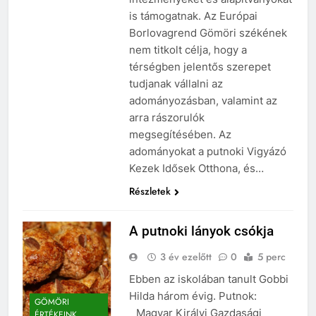
is támogatnak. Az Európai
Borlovagrend Gömöri székének
nem titkolt célja, hogy a
térségben jelentős szerepet
tudjanak vállalni az
adományozásban, valamint az
arra rászorulók
megsegítésében. Az
adományokat a putnoki Vigyázó
Kezek Idősek Otthona, és…
Részletek
A putnoki lányok csókja
3 év ezelőtt
0
5 perc
Ebben az iskolában tanult Gobbi
Hilda három évig. Putnok:
GÖMÖRI
„Magyar Királyi Gazdasági
ÉRTÉKEINK