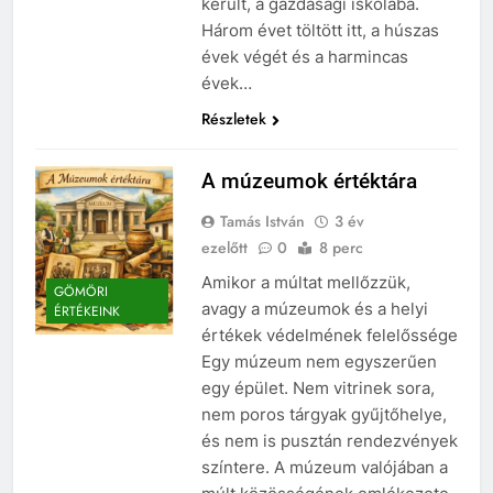
került, a gazdasági iskolába.
Három évet töltött itt, a húszas
évek végét és a harmincas
évek…
Részletek
A múzeumok értéktára
Tamás István
3 év
ezelőtt
0
8 perc
Amikor a múltat mellőzzük,
GÖMÖRI
avagy a múzeumok és a helyi
ÉRTÉKEINK
értékek védelmének felelőssége
Egy múzeum nem egyszerűen
egy épület. Nem vitrinek sora,
nem poros tárgyak gyűjtőhelye,
és nem is pusztán rendezvények
színtere. A múzeum valójában a