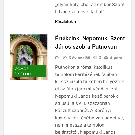
„olyan hely, ahol az ember Szent
István szemével láthat”….
Részletek
Értékeink: Nepomuki Szent
János szobra Putnokon
3 év ezelőtt
0
5 perc
Putnokon a római katolikus
GÖMÖRI
templom kerítésének falában
ÉRTÉKEINK
klasszicizáló fülkében helyezték
el az úton járókat védő, szent
Nepomuki János késő barokk
stílusú, a XVIII. században
készült szobrát. A Serényi
kastély kerítésébe van beépítve,
nem messze a templom
bejáratától. Nepomuki János