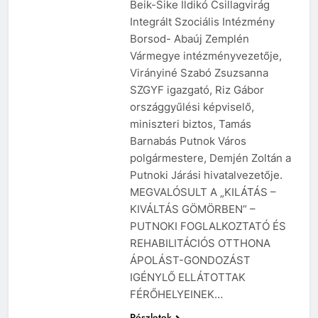
Beik-Sike Ildikó Csillagvirág
Integrált Szociális Intézmény
Borsod- Abaúj Zemplén
Vármegye intézményvezetője,
Virányiné Szabó Zsuzsanna
SZGYF igazgató, Riz Gábor
országgyűlési képviselő,
miniszteri biztos, Tamás
Barnabás Putnok Város
polgármestere, Demjén Zoltán a
Putnoki Járási hivatalvezetője.
MEGVALÓSULT A „KILÁTÁS –
KIVÁLTÁS GÖMÖRBEN” –
PUTNOKI FOGLALKOZTATÓ ÉS
REHABILITÁCIÓS OTTHONA
ÁPOLÁST-GONDOZÁST
IGÉNYLŐ ELLÁTOTTAK
FÉRŐHELYEINEK…
Részletek