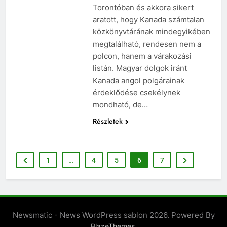
Torontóban és akkora sikert
aratott, hogy Kanada számtalan
közkönyvtárának mindegyikében
megtalálható, rendesen nem a
polcon, hanem a várakozási
listán. Magyar dolgok iránt
Kanada angol polgárainak
érdeklődése csekélynek
mondható, de…
Részletek
1
…
4
5
6
7
Newsmatic - News WordPress sablon 2026. Powered By
.
BlazeThemes