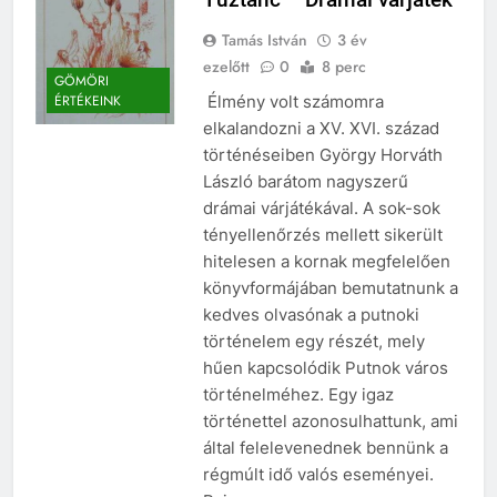
Tamás István
3 év
ezelőtt
0
8 perc
GÖMÖRI
Élmény volt számomra
ÉRTÉKEINK
elkalandozni a XV. XVI. század
történéseiben György Horváth
László barátom nagyszerű
drámai várjátékával. A sok-sok
tényellenőrzés mellett sikerült
hitelesen a kornak megfelelően
könyvformájában bemutatnunk a
kedves olvasónak a putnoki
történelem egy részét, mely
hűen kapcsolódik Putnok város
történelméhez. Egy igaz
történettel azonosulhattunk, ami
által felelevenednek bennünk a
régmúlt idő valós eseményei.