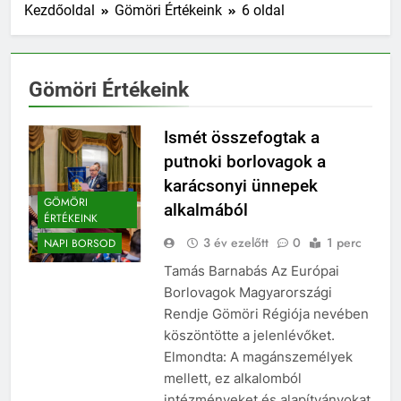
Kezdőoldal
Gömöri Értékeink
6 oldal
Gömöri Értékeink
Ismét összefogtak a
putnoki borlovagok a
karácsonyi ünnepek
GÖMÖRI
alkalmából
ÉRTÉKEINK
3 év ezelőtt
0
1 perc
NAPI BORSOD
Tamás Barnabás Az Európai
Borlovagok Magyarországi
Rendje Gömöri Régiója nevében
köszöntötte a jelenlévőket.
Elmondta: A magánszemélyek
mellett, ez alkalomból
intézményeket és alapítványokat