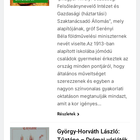
Felsőleánynevelő Intézet és
Gazdasági (háztartási)
Szaktanácsadó Állomás”, mely
alapítójának, gróf Serényi
Béla földművelési miniszternek
nevét viselte.Az 1913-ban
alapított iskolába jómódú
családok gyermekei érkeztek az
ország minden pontjáról, hogy
általános műveltséget
szerezzenek és egyben a
nagyon színvonalas gyakorlati
oktatáson megtanulják mindazt,
amit a kor igényes…
Részletek
György-Horváth László:
Tűztánc – Drámai várjáték