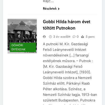
Rajz:…
Részletek
Gobbi Hilda három évet
töltött Putnokon
3 év ezelőtt
0
5 perc
A putnoki M. Kir. Gazdasági
GÖMÖRI
Felső Leánynevelő Intézet
ÉRTÉKEINK
növendékeinek […] farsangi
estélyének műsora. – Putnok :
[M. Kir. Gazdasági Felső
Leánynevelő Intézet], [1930].
Gobbi Hilda szobra a Nemzeti
Színház előtt. Párkányi Raab
Péter alkotása. Színész, a
Nemzeti Színház tagja. 1913-ban
született Budapesten. Putnokra