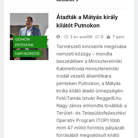
Átadták a Mátyás király
kilátót Putnokon
3 év ezelőtt
0
7 perc
GÖMÖRI
ÉRTÉKEINK
Természeti kincseink megóvása
nemzeti közügy – mondta
NAPI-BORSOD
beszédében a Miniszterelnöki
Kabinetiroda miniszterelnöki
irodát vezető államtitkára
pénteken Putnokon, a Mátyás
király kilátó átadó ünnepségén.
Fotó:Tamás István Reggel8.hu
Nagy János elmondta továbbá: a
Terület- és Településfejlesztési
Operatív Program (TOP) több
mint 47 millió forintos pályázati
forrásából megvalósult kilátó