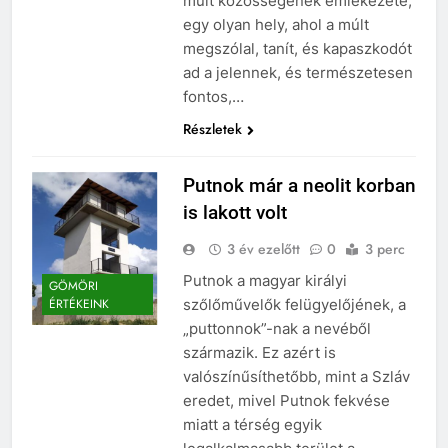
múlt közösségének emlékezete,
egy olyan hely, ahol a múlt
megszólal, tanít, és kapaszkodót
ad a jelennek, és természetesen
fontos,…
Részletek
Putnok már a neolit korban
is lakott volt
3 év ezelőtt
0
3 perc
Putnok a magyar királyi
GÖMÖRI
szőlőművelők felügyelőjének, a
ÉRTÉKEINK
„puttonnok”-nak a nevéből
származik. Ez azért is
valószínűsíthetőbb, mint a Szláv
eredet, mivel Putnok fekvése
miatt a térség egyik