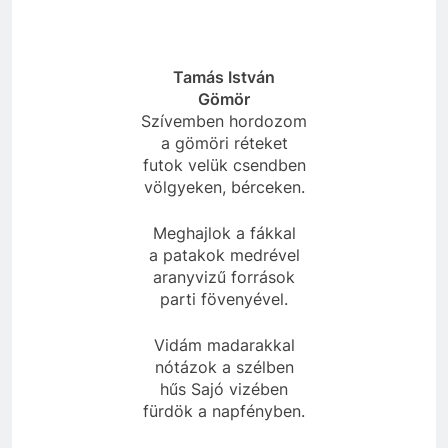
Tamás István
Gömör
Szívemben hordozom
a gömöri réteket
futok velük csendben
völgyeken, bérceken.
Meghajlok a fákkal
a patakok medrével
aranyvizű források
parti fövenyével.
Vidám madarakkal
nótázok a szélben
hűs Sajó vizében
fürdök a napfényben.