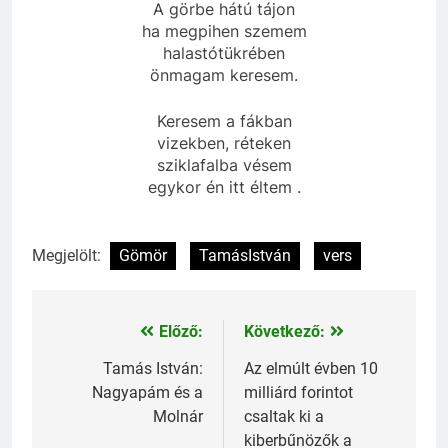
A görbe hátú tájon
ha megpihen szemem
halastótükrében
önmagam keresem.
Keresem a fákban
vizekben, réteken
sziklafalba vésem
egykor én itt éltem .
Megjelölt:
Gömör
TamásIstván
vers
Előző:
Következő:
Bejegyzés
navigáció
Tamás István:
Az elmúlt évben 10
Nagyapám és a
milliárd forintot
Molnár
csaltak ki a
kiberbűnözők a